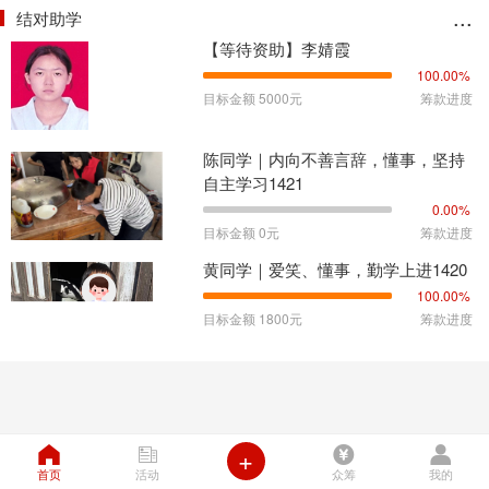
...
结对助学
【等待资助】李婧霞
100.00%
目标金额 5000元
筹款进度
陈同学｜内向不善言辞，懂事，坚持
自主学习1421
0.00%
目标金额 0元
筹款进度
黄同学｜爱笑、懂事，勤学上进1420
100.00%
目标金额 1800元
筹款进度
+




首页
活动
众筹
我的